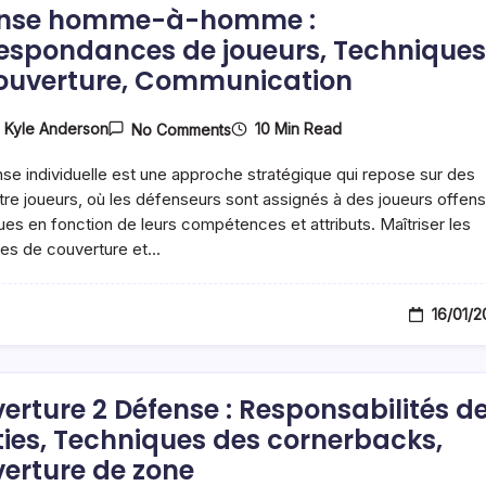
ense homme-à-homme :
espondances de joueurs, Techniques
ouverture, Communication
On
10 Min Read
y
Kyle Anderson
No Comments
Défense
Homme-
se individuelle est une approche stratégique qui repose sur des
À-
Homme
tre joueurs, où les défenseurs sont assignés à des joueurs offens
:
ues en fonction de leurs compétences et attributs. Maîtriser les
Correspondances
es de couverture et…
De
Joueurs,
Techniques
De
16/01/
Couverture,
Communication
erture 2 Défense : Responsabilités d
ties, Techniques des cornerbacks,
erture de zone