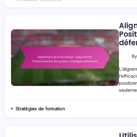
Alig
Posi
défe
B
L’aligne
l’effica
position
seulemen
Stratégies de formation
Util