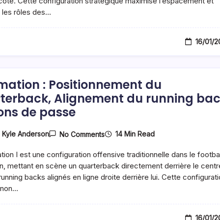
ôté. Cette configuration stratégique maximise l’espacement et
Espacement,
 les rôles des…
Rôles
Des
Joueurs,
Schémas
16/01/
De
Blocage
rmation : Positionnement du
terback, Alignement du running bac
ons de passe
On
14 Min Read
y
Kyle Anderson
No Comments
I
Formation
ion I est une configuration offensive traditionnelle dans le footbal
:
Positionnement
n, mettant en scène un quarterback directement derrière le centr
Du
running backs alignés en ligne droite derrière lui. Cette configurat
Quarterback,
 non…
Alignement
Du
Running
Back,
16/01/
Options