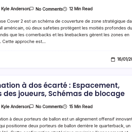
On
12 Min Read
y
Kyle Anderson
No Comments
Couverture
2
se Cover 2 est un schéma de couverture de zone stratégique d
Défense
:
all américain, où deux safeties protègent les moitiés profondes d
Responsabilités
tandis que les cornerbacks et les linebackers gèrent les zones en
Des
. Cette approche est…
Safeties,
Techniques
Des
Cornerbacks,
16/01/
Couverture
De
Zone
ation à dos écarté : Espacement,
s des joueurs, Schémas de blocage
On
15 Min Read
y
Kyle Anderson
No Comments
Formation
À
tion à deux porteurs de ballon est un alignement offensif innovan
Dos
Écarté
 qui positionne deux porteurs de ballon derrière le quarterback, un
: