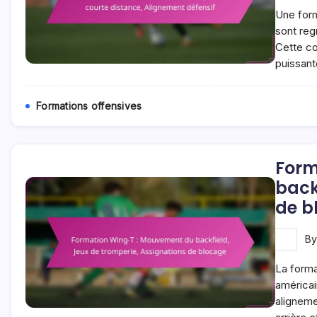
Une form
sont reg
Cette co
puissant
Formations offensives
Form
back
de b
B
La forma
américai
aligneme