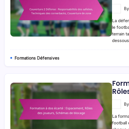
B
La défen
le footb
terrain 
dessous
Formations Défensives
Form
Rôle
B
La forma
football