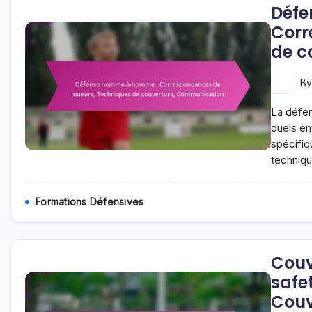
Déf
Corr
de c
B
La défen
duels en
spécifiq
techniqu
Formations Défensives
Couv
safe
Couv