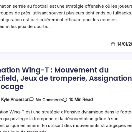
Serrée
ation serrée au football est une stratégie offensive où les joueur
:
Course
roupés de près, utilisant souvent plusieurs tight ends ou fullbacks
Puissante,
nfiguration est particulièrement efficace pour les courses
Jeux
es et les jeux de courte…
De
Courte
Distance,
Alignement
14/01/
Défensif
ation Wing-T : Mouvement du
field, Jeux de tromperie, Assignatio
locage
On
10 Min Read
y
Kyle Anderson
No Comments
Formation
Wing-
tion Wing-T est une stratégie offensive dynamique dans le footba
T
:
n qui privilégie la tromperie et la désorientation grâce à son
Mouvement
nt unique en arrière. En utilisant des mouvements stratégiques e
Du