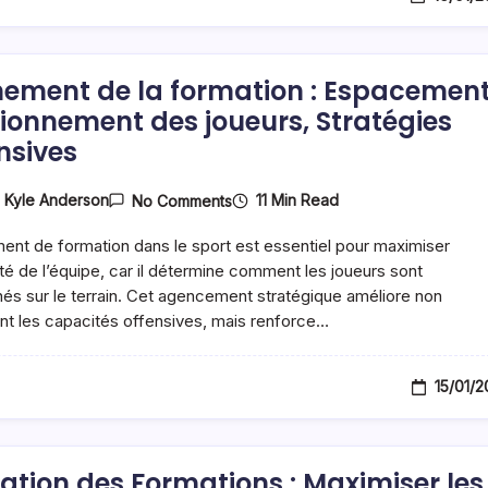
De
Passe
nement de la formation : Espacement
tionnement des joueurs, Stratégies
nsives
On
11 Min Read
y
Kyle Anderson
No Comments
Alignement
De
ment de formation dans le sport est essentiel pour maximiser
La
Formation
cité de l’équipe, car il détermine comment les joueurs sont
:
nés sur le terrain. Cet agencement stratégique améliore non
Espacement,
t les capacités offensives, mais renforce…
Positionnement
Des
Joueurs,
Stratégies
15/01/
Défensives
isation des Formations : Maximiser les