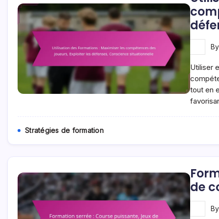
comp
défe
B
Utiliser
compéten
tout en 
favorisa
Stratégies de formation
Form
de c
B