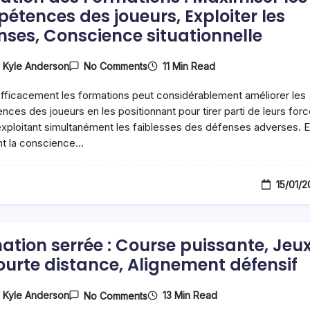
étences des joueurs, Exploiter les
nses, Conscience situationnelle
On
11 Min Read
y
Kyle Anderson
No Comments
Utilisation
Des
 efficacement les formations peut considérablement améliorer les
Formations
:
ces des joueurs en les positionnant pour tirer parti de leurs for
Maximiser
exploitant simultanément les faiblesses des défenses adverses. 
Les
nt la conscience…
Compétences
Des
Joueurs,
Exploiter
15/01/
Les
Défenses,
Conscience
Situationnelle
ation serrée : Course puissante, Jeu
ourte distance, Alignement défensif
On
13 Min Read
y
Kyle Anderson
No Comments
Formation