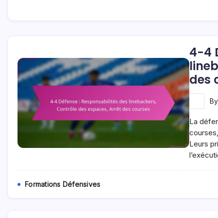
4-4 
line
des 
B
La défen
courses,
Leurs pr
l’exécut
Formations Défensives