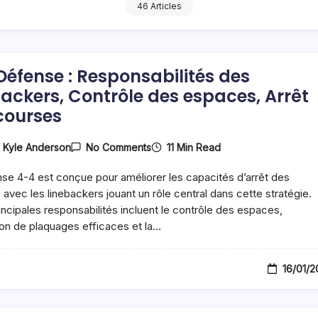
46 Articles
Défense : Responsabilités des
backers, Contrôle des espaces, Arrêt
courses
On
11 Min Read
y
Kyle Anderson
No Comments
4-
4
se 4-4 est conçue pour améliorer les capacités d’arrêt des
Défense
:
 avec les linebackers jouant un rôle central dans cette stratégie.
Responsabilités
incipales responsabilités incluent le contrôle des espaces,
Des
ion de plaquages efficaces et la…
Linebackers,
Contrôle
Des
Espaces,
16/01/
Arrêt
Des
Courses