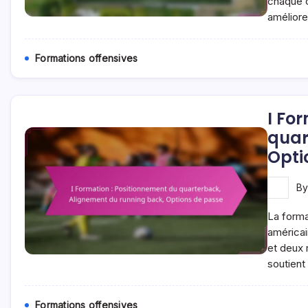
chaque c
améliore
Formations offensives
I Fo
quar
Opti
B
La format
américai
et deux 
soutient
Formations offensives