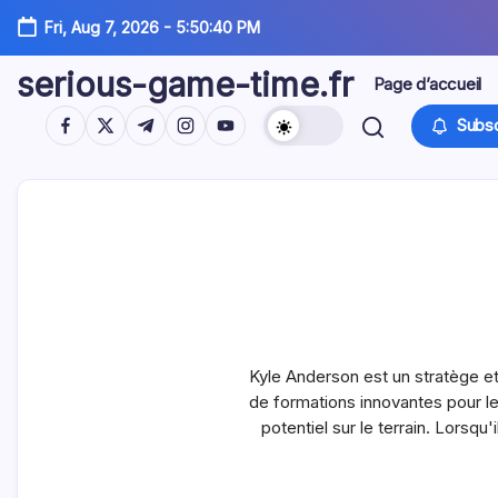
Skip
Fri, Aug 7, 2026
-
5:50:42 PM
to
content
serious-game-time.fr
Page d’accueil
https://www.facebook.com/
https://twitter.com/
https://t.me/
https://www.instagram.com/
https://youtube.com/
Subsc
Kyle Anderson est un stratège e
de formations innovantes pour le 
potentiel sur le terrain. Lorsqu