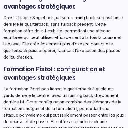
avantages stratégiques
Dans l’attaque Singleback, un seul running back se positionne
derrière le quarterback, sans fullback présent. Cette
formation offre de la flexibilité, permettant une attaque
équilibrée qui peut utiliser efficacement à la fois la course et
la passe. Elle crée également plus d’espace pour que le
quarterback puisse opérer, facilitant l’exécution des passes
de jeu d’action.
Formation Pistol : configuration et
avantages stratégiques
La formation Pistol positionne le quarterback à quelques
yards derrière le centre, avec un running back directement
derrière lui. Cette configuration combine des éléments de la
formation shotgun et de la formation I, permettant une
attaque polyvalente qui peut rapidement passer entre les jeux
de course et de passe. Elle offre au quarterback une