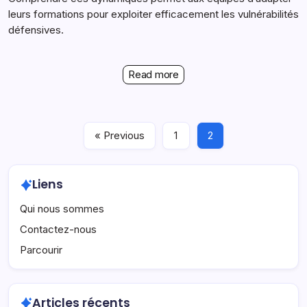
leurs formations pour exploiter efficacement les vulnérabilités
défensives.
Read more
« Previous
1
2
Liens
Qui nous sommes
Contactez-nous
Parcourir
Articles récents