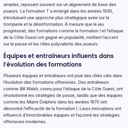
simples, reposant souvent sur un alignement de base des
joueurs. La formation T a émergé dans les années 1930,
introduisant une approche plus stratégique axée sur la
tromperie et la désinformation. À mesure que le jeu
progressait, des formations comme la formation I et l’attaque
de la Côte Ouest ont gagné en popularité, mettant l’accent
sur le passe et les rôles polyvalents des joueurs.
Équipes et entraîneurs influents dans
l’évolution des formations
Plusieurs équipes et entraîneurs ont joué des rôles clés dans
l’évolution des formations offensives. Des entraîneurs
comme Bill Walsh, connu pour l’attaque de la Côte Ouest, ont
révolutionné les stratégies de passe, tandis que des équipes
comme les Miami Dolphins dans les années 1970 ont
démontré l’efficacité de la formation I. Leurs innovations ont
influencé d’innombrables équipes et façonné les stratégies
offensives modernes.