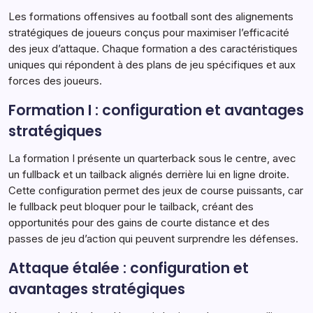
Les formations offensives au football sont des alignements
stratégiques de joueurs conçus pour maximiser l’efficacité
des jeux d’attaque. Chaque formation a des caractéristiques
uniques qui répondent à des plans de jeu spécifiques et aux
forces des joueurs.
Formation I : configuration et avantages
stratégiques
La formation I présente un quarterback sous le centre, avec
un fullback et un tailback alignés derrière lui en ligne droite.
Cette configuration permet des jeux de course puissants, car
le fullback peut bloquer pour le tailback, créant des
opportunités pour des gains de courte distance et des
passes de jeu d’action qui peuvent surprendre les défenses.
Attaque étalée : configuration et
avantages stratégiques