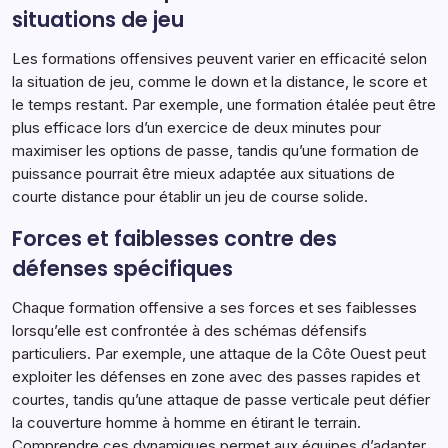
situations de jeu
Les formations offensives peuvent varier en efficacité selon
la situation de jeu, comme le down et la distance, le score et
le temps restant. Par exemple, une formation étalée peut être
plus efficace lors d’un exercice de deux minutes pour
maximiser les options de passe, tandis qu’une formation de
puissance pourrait être mieux adaptée aux situations de
courte distance pour établir un jeu de course solide.
Forces et faiblesses contre des
défenses spécifiques
Chaque formation offensive a ses forces et ses faiblesses
lorsqu’elle est confrontée à des schémas défensifs
particuliers. Par exemple, une attaque de la Côte Ouest peut
exploiter les défenses en zone avec des passes rapides et
courtes, tandis qu’une attaque de passe verticale peut défier
la couverture homme à homme en étirant le terrain.
Comprendre ces dynamiques permet aux équipes d’adapter