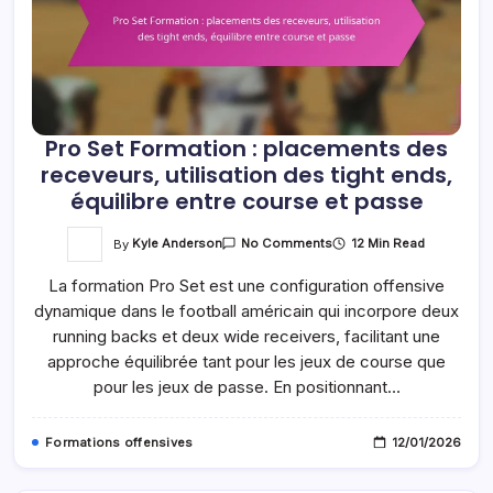
Pro Set Formation : placements des
receveurs, utilisation des tight ends,
équilibre entre course et passe
On
By
Kyle Anderson
12 Min Read
No Comments
Pro
Set
La formation Pro Set est une configuration offensive
Formation
:
dynamique dans le football américain qui incorpore deux
Placements
Des
running backs et deux wide receivers, facilitant une
Receveurs,
Utilisation
approche équilibrée tant pour les jeux de course que
Des
pour les jeux de passe. En positionnant…
Tight
Ends,
Équilibre
Entre
Formations offensives
12/01/2026
Course
Et
Passe