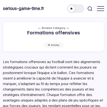
Skip
to
serious-game-time.fr
content
Browse Category
Formations offensives
16 Articles
Les formations offensives au football sont des alignements
stratégiques cruciaux qui dictent comment les joueurs se
positionnent lorsque l’équipe a le ballon. Ces formations
visent à améliorer la capacité de l’équipe à avancer et à
marquer, s’adaptant au fil du temps pour refléter les
changements dans les compétences des joueurs et les
stratégies d’entraînement. Chaque formation offre des
avantages uniques adaptés à des plans de jeu spécifiques et
aux forces des joueurs, les rendant essentielles pour un jeu