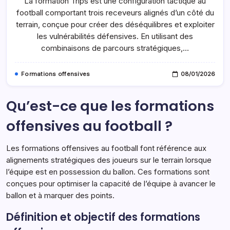
La formation Trips est une configuration tactique au
:
Combinaisons
football comportant trois receveurs alignés d’un côté du
De
Parcours,
terrain, conçue pour créer des déséquilibres et exploiter
Ajustements
Défensifs,
les vulnérabilités défensives. En utilisant des
Espacement
combinaisons de parcours stratégiques,…
Formations offensives
08/01/2026
Qu’est-ce que les formations
offensives au football ?
Les formations offensives au football font référence aux
alignements stratégiques des joueurs sur le terrain lorsque
l’équipe est en possession du ballon. Ces formations sont
conçues pour optimiser la capacité de l’équipe à avancer le
ballon et à marquer des points.
Définition et objectif des formations