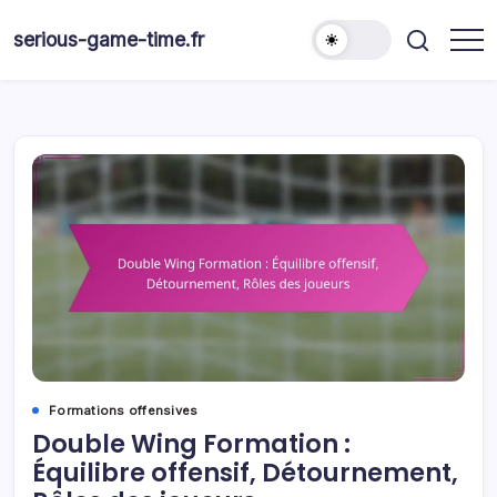
Skip
to
serious-game-time.fr
content
Formations offensives
Double Wing Formation :
Équilibre offensif, Détournement,