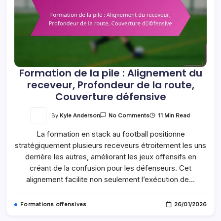
Formation de la pile : Alignement du
receveur, Profondeur de la route,
Couverture défensive
On
By
Kyle Anderson
11 Min Read
No Comments
Formation
De
La formation en stack au football positionne
La
Pile
stratégiquement plusieurs receveurs étroitement les uns
:
Alignement
derrière les autres, améliorant les jeux offensifs en
Du
Receveur,
créant de la confusion pour les défenseurs. Cet
Profondeur
alignement facilite non seulement l’exécution de…
De
La
Route,
Couverture
Formations offensives
26/01/2026
Défensive