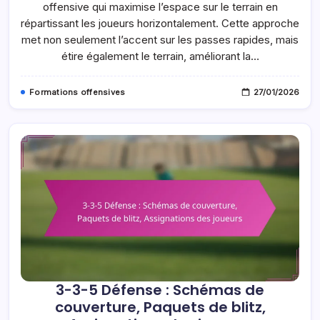
offensive qui maximise l’espace sur le terrain en
Des
Joueurs,
répartissant les joueurs horizontalement. Cette approche
Passes
Rapides,
met non seulement l’accent sur les passes rapides, mais
Étirement
étire également le terrain, améliorant la…
Du
Terrain
Formations offensives
27/01/2026
3-3-5 Défense : Schémas de
couverture, Paquets de blitz,