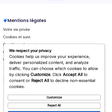
Mentions légales
Votre vie privée
Cookies et suivi
Conditions de service
We respect your privacy
Contactez-nous
Cookies help us improve your experience,
Qui nous sommes
deliver personalized content, and analyze
Recherche
traffic. You can choose which cookies to allow
by clicking
Customize
. Click
Accept All
to
consent or
Reject All
to decline non-essential
Search
cookies.
Customize
Reject All