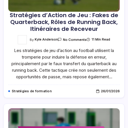
Stratégies d’Action de Jeu : Fakes de
Quarterback, Rôles de Running Back,
Itinéraires de Receveur
On
By
Kyle Anderson
11 Min Read
No Comments
Stratégies
D’Action
Les stratégies de jeu d’action au football utilisent la
De
Jeu
tromperie pour induire la défense en erreur,
:
Fakes
principalement par le faux transfert du quarterback au
De
Quarterback,
running back. Cette tactique crée non seulement des
Rôles
opportunités de passe, mais repose également…
De
Running
Back,
Itinéraires
Stratégies de formation
26/01/2026
De
Receveur